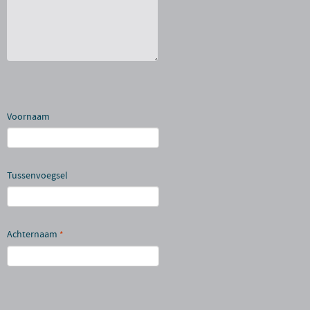
Voornaam
Tussenvoegsel
Achternaam
*