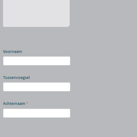
Voornaam
Tussenvoegsel
Achternaam
*