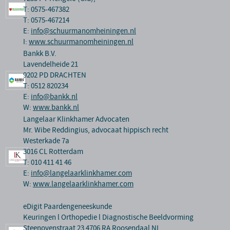
T: 0575-467382
T: 0575-467214
E:
info@schuurmanomheiningen.nl
I:
www.schuurmanomheiningen.nl
Bankk B.V.
Lavendelheide 21
9202 PD DRACHTEN
T: 0512 820234
E:
info@bankk.nl
W:
www.bankk.nl
Langelaar Klinkhamer Advocaten
Mr. Wibe Reddingius, advocaat hippisch recht
Westerkade 7a
3016 CL Rotterdam
T: 010 411 41 46
E:
info@langelaarklinkhamer.com
W:
www.langelaarklinkhamer.com
eDigit Paardengeneeskunde
Keuringen l Orthopedie l Diagnostische Beeldvorming
Steenovenstraat 23 4706 RA Roosendaal NL