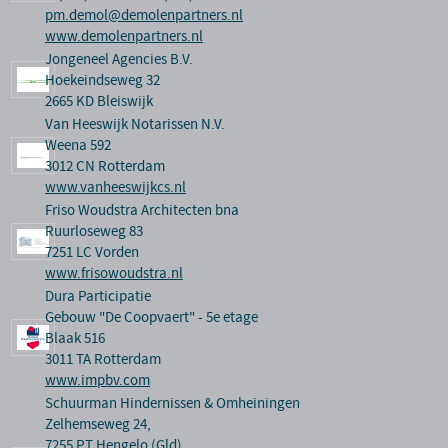
pm.demol@demolenpartners.nl
www.demolenpartners.nl
Jongeneel Agencies B.V.
Hoekeindseweg 32
2665 KD Bleiswijk
Van Heeswijk Notarissen N.V.
Weena 592
3012 CN Rotterdam
www.vanheeswijkcs.nl
Friso Woudstra Architecten bna
Ruurloseweg 83
7251 LC Vorden
www.frisowoudstra.nl
Dura Participatie
Gebouw "De Coopvaert" - 5e etage
Blaak 516
3011 TA Rotterdam
www.impbv.com
Schuurman Hindernissen & Omheiningen
Zelhemseweg 24,
7255 PT Hengelo (Gld),