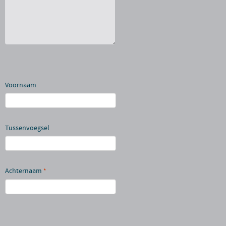
Voornaam
Tussenvoegsel
Achternaam
*