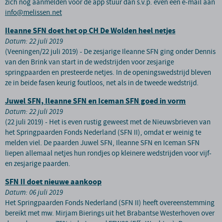
zich nog aanmelden voor de app stuur dan s.v.p. even een e-mail aan
info@melissen.net
Ileanne SFN doet het op CH De Wolden heel netjes
Datum: 22 juli 2019
(Veeningen/22 juli 2019) - De zesjarige Ileanne SFN ging onder Dennis
van den Brink van start in de wedstrijden voor zesjarige
springpaarden en presteerde netjes. In de openingswedstrijd bleven
ze in beide fasen keurig foutloos, net als in de tweede wedstrijd.
Juwel SFN, Ileanne SFN en Iceman SFN goed in vorm
Datum: 22 juli 2019
(22 juli 2019) - Het is even rustig geweest met de Nieuwsbrieven van
het Springpaarden Fonds Nederland (SFN II), omdat er weinig te
melden viel. De paarden Juwel SFN, Ileanne SFN en Iceman SFN
liepen allemaal netjes hun rondjes op kleinere wedstrijden voor vijf-
en zesjarige paarden.
SFN II doet nieuwe aankoop
Datum: 06 juli 2019
Het Springpaarden Fonds Nederland (SFN II) heeft overeenstemming
bereikt met mw. Mirjam Bierings uit het Brabantse Westerhoven over