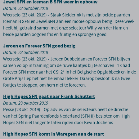
Jewel SFN en Iceman B SFN weer in opbouw
Datum: 23 oktober 2019
Weerselo (23 okt. 2019) - Sjaak Sleiderink is met zijn beide paarden
Iceman B SFN en JewelSFN aan een mooie opbouw bezig. Deze week
heeft hij getraind samen met onze selecteur Willy van der Ham en
beide paarden oogden fris en fruitig en sprongen goed.
Jeroen en Forever SFN goed bezig
Datum: 23 oktober 2019
Weerselo (23 okt. 2019) - Jeroen Dubbeldam en Forever SFN blijven
samen volop in training om de ruwe kantjes bij te schaven. "Ik had
Forever SFN mee naar het CSI 2* in het Belgische Opglabbeek en in de
Grote Prijs liep het niet helemaal lekker. Daarop besloot ik na twee
foutjes te stoppen, om hem niet te forceren.
High Hopes SFN gaat naar Frank Schuttert
Datum: 23 oktober 2019
Pesse (23 okt. 2019) - Op advies van de selecteurs heeft de directie
van het Spring Paardenfonds Nederland (SFN II) besloten om High
Hopes SFN niet langer te laten rijden door Kevin Jochems.
High Hopes SFN komt in Waregem aan de start