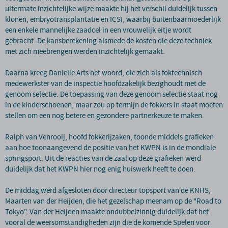
uitermate inzichtelijke wijze maakte hij het verschil duidelijk tussen
klonen, embryotransplantatie en ICSI, waarbij buitenbaarmoederlijk
een enkele mannelijke zaadcel in een vrouwelijk eitje wordt
gebracht. De kansberekening alsmede de kosten die deze techniek
met zich meebrengen werden inzichtelijk gemaakt.
Daarna kreeg Danielle Arts het woord, die zich als foktechnisch
medewerkster van de inspectie hoofdzakelijk bezighoudt met de
genoom selectie. De toepassing van deze genoom selectie staat nog
in de kinderschoenen, maar zou op termijn de fokkers in staat moeten
stellen om een nog betere en gezondere partnerkeuze te maken.
Ralph van Venrooij, hoofd fokkerijzaken, toonde middels grafieken
aan hoe toonaangevend de positie van het KWPN is in de mondiale
springsport. Uit de reacties van de zaal op deze grafieken werd
duidelijk dat het KWPN hier nog enig huiswerk heeft te doen.
De middag werd afgesloten door directeur topsport van de KNHS,
Maarten van der Heijden, die het gezelschap meenam op de "Road to
Tokyo". Van der Heijden maakte ondubbelzinnig duidelijk dat het
vooral de weersomstandigheden zijn die de komende Spelen voor