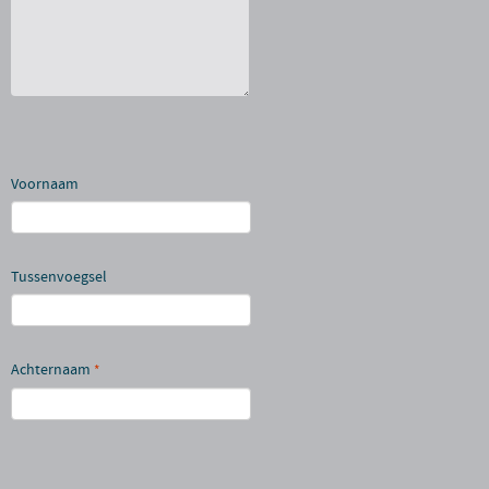
Voornaam
Tussenvoegsel
Achternaam
*